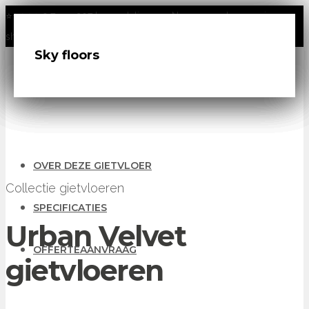
⭐⭐⭐⭐⭐
9.7 van 207 beoordelingen
- Nu geopend: onze nieuwe
showroom in Rotterdam!
DRT Terrazzo-look
Urban Velvet
Urban Velvet Microterrazzo
Grezzo
Modish Concrete
Sky floors
OVER DEZE GIETVLOER
Collectie gietvloeren
SPECIFICATIES
Urban Velvet
OFFERTEAANVRAAG
gietvloeren