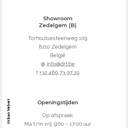
Showroom
Zedelgem (B)
Torhoutsesteenweg 109
8210 Zedelgem
België
@
info@drt.be
t
+32 469 73 97 19
Urban Velvet
Openingstijden
Op afspraak:
Ma t/m vrij: 9:00 – 17:00 uur