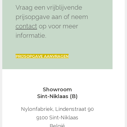
Vraag een vrijblijvende
prijsopgave aan of neem
contact
op voor meer
informatie.
PRIJSOPGAVE AANVRAGEN
Showroom
Sint-Niklaas (B)
Nylonfabriek, Lindenstraat 90
9100 Sint-Niklaas
België