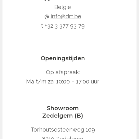
België
@
info@drt.be
t
+32 3 377 93 79
Openingstijden
Op afspraak:
Ma t/m za: 10:00 – 17:00 uur
Showroom
Zedelgem (B)
Torhoutsesteenweg 109
8210 Zedelgem