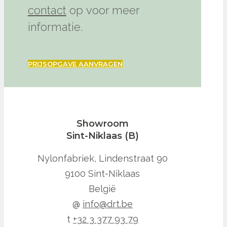
contact
op voor meer
informatie.
PRIJSOPGAVE AANVRAGEN
Showroom
Sint-Niklaas (B)
Nylonfabriek, Lindenstraat 90
9100 Sint-Niklaas
België
@
info@drt.be
t
+32 3 377 93 79