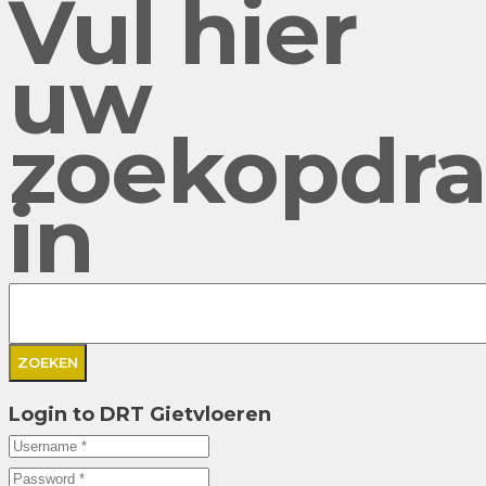
Vul hier
uw
zoekopdra
in
Login to DRT Gietvloeren