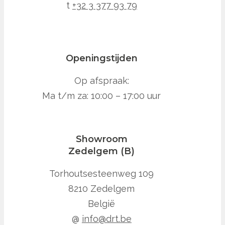
t
+32 3 377 93 79
Openingstijden
Op afspraak:
Ma t/m za: 10:00 – 17:00 uur
Showroom
Zedelgem (B)
Torhoutsesteenweg 109
8210 Zedelgem
België
@
info@drt.be