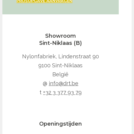
PRIJSOPGAVE AANVRAGEN
Showroom
Sint-Niklaas (B)
Nylonfabriek, Lindenstraat 90
9100 Sint-Niklaas
België
@
info@drt.be
t
+32 3 377 93 79
Openingstijden