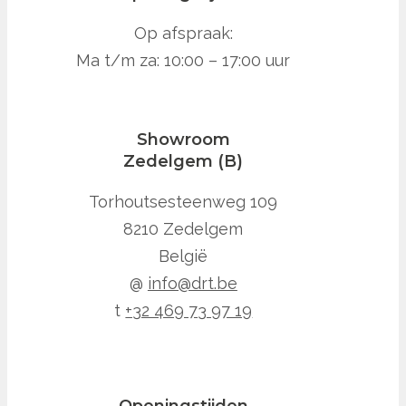
Op afspraak:
Ma t/m za: 10:00 – 17:00 uur
Showroom
Zedelgem (B)
Torhoutsesteenweg 109
8210 Zedelgem
België
@
info@drt.be
t
+32 469 73 97 19
Openingstijden