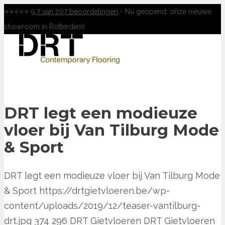
⭐⭐⭐⭐⭐
9.7 van 207 beoordelingen
- Nu geopend: onze nieuwe
showroom in Rotterdam!
DRT legt een modieuze
vloer bij Van Tilburg Mode
& Sport
DRT legt een modieuze vloer bij Van Tilburg Mode
& Sport
https://drtgietvloeren.be/wp-
content/uploads/2019/12/teaser-vantilburg-
drt.jpg
374
296
DRT Gietvloeren
DRT Gietvloeren